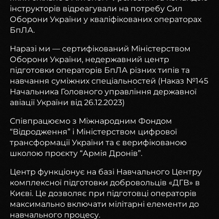
інструкторів відреагували на потребу Сил
Оборони України у кваліфікованих операторах
БпЛА.
Наразі ми — сертифікований Міністерством
Оборони України, недержавний центр
підготовки операторів БпЛА різних типів та
навчання суміжних спеціальностей (Наказ №145
Начальника Головного управління державної
авіації України від 26.12.2023)
Співпрацюємо з Міжнародним Фондом
“Відродження” і Міністерством цифрової
трансформації України та є верифікованою
школою проєкту “Армія Дронів”.
Центр функціонує на базі Навчального Центру
комплексної підготовки добровольців «ДГВ» в
Києві. Це дозволяє при підготовці операторів
максимально включати мілітарні елементи до
навчального процесу.