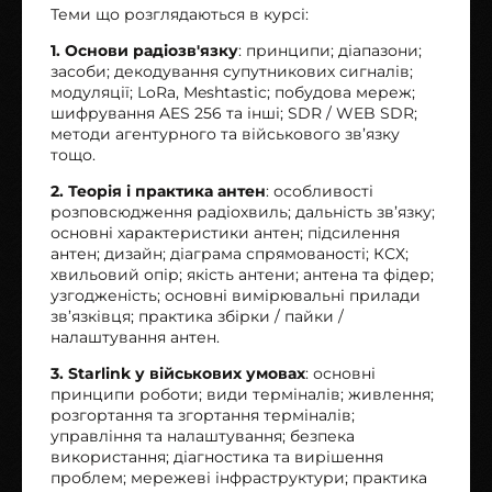
Теми що розглядаються в курсі:
1. Основи радіозв'язку
: принципи; діапазони;
засоби; декодування супутникових сигналів;
модуляції; LoRa, Meshtastic; побудова мереж;
шифрування AES 256 та інші; SDR / WEB SDR;
методи агентурного та військового зв’язку
тощо.
2. Теорія і практика антен
: особливості
розповсюдження радіохвиль; дальність зв’язку;
основні характеристики антен; підсилення
антен; дизайн; діаграма спрямованості; КСХ;
хвильовий опір; якість антени; антена та фідер;
узгодженість; основні вимірювальні прилади
зв’язківця; практика збірки / пайки /
налаштування антен.
3. Starlink у військових умовах
: основні
принципи роботи; види терміналів; живлення;
розгортання та згортання терміналів;
управління та налаштування; безпека
використання; діагностика та вирішення
проблем; мережеві інфраструктури; практика