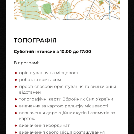
ТОПОГРАФІЯ
Суботній інтенсив з 10:00 до 17:00
В програмі:
орієнтування на місцевості
робота з компасом
прості способи орієнтування та визначення
відстаней
топографічні карти Збройних Сил України
вивчення за картою рельєфу місцевості
визначення дирекційних кутів і азимутів за
картою
визначення координат
визначення свого місця розташування