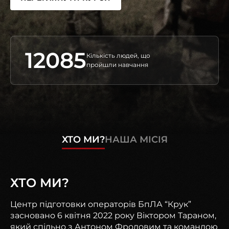
12085
Кількість людей, що
пройшли навчання
ХТО МИ?
НАША МІСІЯ
ХТО МИ?
Центр підготовки операторів БпЛА “Крук”
засновано 6 квітня 2022 року Віктором Тараном,
який спільно з Антоном Фроловим та командою