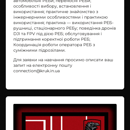
автомобільні РЕБи; переносні РЕБи;
особливості вибору, встановлення і
використання; практичне знайомство з
інжернерними особливостями і практикою
використання; практика — використання РЕБ-
рушниці, стаціонарного РЕБу; поведінка дронів
DJI та FPV під дією РЕБ; обслуговування і
підтримання коректної роботи РЕБ;
Координація роботи оператора РЕБ з
суміжними підрозілами.
Для заявки на навчання просимо описати ваш
запит на електронну пошту
connection@kruk.in.ua