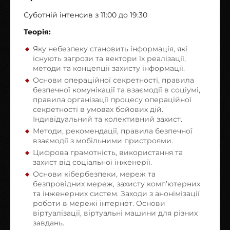
Суботній інтенсив з 11:00 до 19:30
Теорія:
Яку небезпеку становить інформація, які
існують загрози та вектори їх реалізації,
методи та концепції захисту інформації.
Основи операційної секретності, правила
безпечної комунікації та взаємодії в соціумі,
правила організації процесу операційної
секретності в умовах бойових дій.
Індивідуальний та колективний захист.
Методи, рекомендації, правила безпечної
взаємодії з мобільними пристроями.
Цифрова грамотність, використання та
захист від соціальної інженерії.
Основи кібербезпеки, мереж та
безпровідних мереж, захисту комп’ютерних
та інженерних систем. Заходи з анонімізації
роботи в мережі інтернет. Основи
віртуалізації, віртуальні машини для різних
завдань.