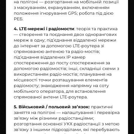
на полігоні — розгортання на мобільній позиції
з маскуванням, екрануванням, включенням
положення ігнорування GPS; робота під дією
РЕБ.
4. LTE-мережі і радіомости
: теорія та практика
— створення та поєднання двох однорангових
мереж в одну; під’єднання віддаленої мережи
до інтернет за допомогою LTE-роутера зі
спрямованою антеною та радіо-мостів;
під’єднання віддалених ІР камер
спостереження до посту спостереження за
допомогою радіомостів; інші, складніші схеми з
використанням радіо-мостів; планування на
місцевості точки розташування елементів
радіомосту; знаходження напрямку на соту
мобільного оператора, для встановлення
спрямованої антени LTE-роутера.
5. Військовий / польовий зв’язок:
практичні
заняття на полігоні — налаштування і перевірка
зв’язку між різними радіостанціями;
розгортання основної УКХ радіостанції з метою
зв’язку з іншими підрозділами, які перебувають