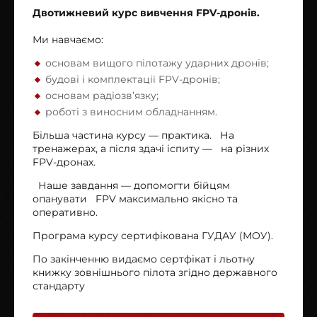
Двотижневий курс вивчення FPV-дронів.
Ми навчаємо:
основам вищого пілотажу ударних дронів;
будові і комплектації FPV-дронів;
основам радіозв’язку;
роботі з виносним обладнанням.
Більша частина курсу — практика. На
тренажерах, а після здачі іспиту — на різних
FPV-дронах.
Наше завдання — допомогти бійцям
опанувати FPV максимально якісно та
оперативно.
Програма курсу сертифікована ГУДАУ (МОУ).
По закінченню видаємо сертфікат і льотну
книжку зовнішнього пілота згідно державного
стандарту