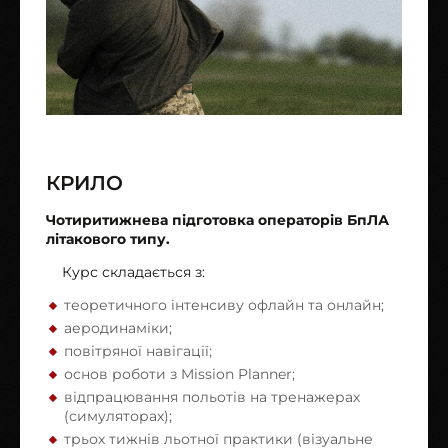
КРИЛО
Чотиритижнева підготовка операторів БпЛА
літакового типу.
Курс складається з:
теоретичного інтенсиву офлайн та онлайн;
аеродинаміки;
повітряної навігації;
основ роботи з Mission Planner;
відпрацювання польотів на тренажерах
(симуляторах);
трьох тижнів льотної практики (візуальне