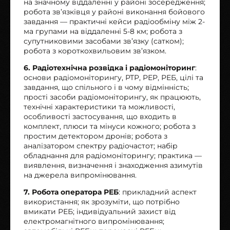
на значному віддаленні у районі зосередження;
робота зв’язківця у районі виконання бойового
завдання — практичні кейси радіообміну між 2-
ма групами на віддаленні 5-8 км; робота з
супутниковими засобами зв’язку (сатком);
робота з короткохвильовим зв’язком.
6. Радіотехнічна розвідка і радіомоніторинг
:
основи радіомоніторингу, РТР, РЕР, РЕБ, цілі та
завдання, що спільного і в чому відмінність;
прості засоби радіомоніторингу, як працюють,
технічні характеристики та можливості,
особливості застосування, що входить в
комплект, плюси та мінуси кожного; робота з
простим детектором дронів; робота з
аналізатором спектру радіочастот; набір
обладнання для радіомоніторингу; практика —
виявлення, визначення і знаходження азимутів
на джерела випромінювання.
7. Робота оператора РЕБ
: прикладний аспект
використання; як зрозуміти, що потрібно
вмикати РЕБ; індивідуальний захист від
електромагнітного випромінювання;